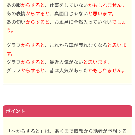
あの服
からすると
、仕事をしていない
かもしれません。
あの表情
からすると
、真面目じゃない
と思います。
あの匂い
からすると
、お風呂に全然入っていない
でしょ
う。
グラフ
からすると
、これから車が売れなくなる
と思いま
す。
グラフ
からすると
、最近人気がない
と思います。
グラフ
からすると
、昔は人気があった
かもしれません。
ポイント
「～からすると」は、あくまで情報から話者が予想する