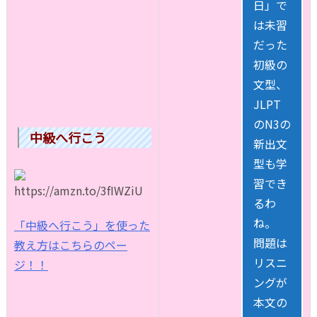
日」で
は未習
だった
初級の
文型、
JLPT
のN3の
中級へ行こう
新出文
型も学
習でき
るわ
ね。
「中級へ行こう」を使った
問題は
教え方はこちらのペー
リスニ
ジ！！
ングが
本文の