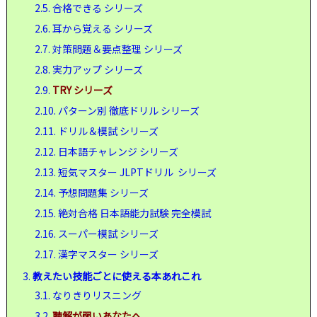
2.5.
合格できる シリーズ
2.6.
耳から覚える シリーズ
2.7.
対策問題＆要点整理 シリーズ
2.8.
実力アップ シリーズ
2.9.
TRY シリーズ
2.10.
パターン別 徹底ドリル シリーズ
2.11.
ドリル＆模試 シリーズ
2.12.
日本語チャレンジ シリーズ
2.13.
短気マスター JLPTドリル シリーズ
2.14.
予想問題集 シリーズ
2.15.
絶対合格 日本語能力試験 完全模試
2.16.
スーパー模試 シリーズ
2.17.
漢字マスター シリーズ
3.
教えたい技能ごとに使える本あれこれ
3.1.
なりきりリスニング
3.2.
聴解が弱いあなたへ