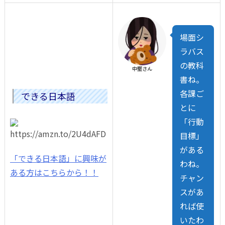
場面シ
ラバス
の教科
中堅さん
書ね。
各課ご
できる日本語
とに
「行動
目標」
がある
「できる日本語」に興味が
わね。
ある方はこちらから！！
チャン
スがあ
れば使
いたわ