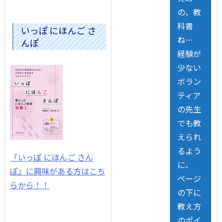
の、教
科書
いっぽ にほんご さ
ね…
んぽ
経験が
少ない
ボラン
ティア
の先生
でも教
えられ
るよう
「いっぽ にほんご さん
に、
ぽ」に興味がある方はこち
ページ
らから！！
の下に
教え方
のポイ