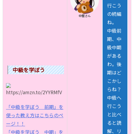
行こう
の続編
中堅さん
ね。
中級前
期、中
級中期
がある
わ。後
中級を学ぼう
期はど
こかし
らね？
中級へ
行こう
「中級を学ぼう 前期」を
と比べ
使った教え方はこちらのペ
ると読
ージ！！
解、リ
「中級を学ぼう 中期」を