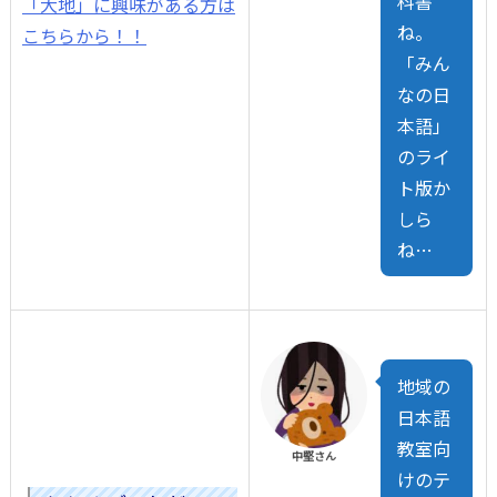
科書
「大地」に興味がある方は
ね。
こちらから！！
「みん
なの日
本語」
のライ
ト版か
しら
ね…
地域の
日本語
教室向
中堅さん
けのテ