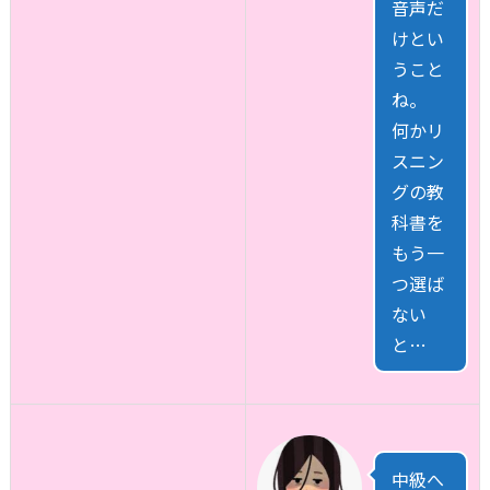
音声だ
けとい
うこと
ね。
何かリ
スニン
グの教
科書を
もう一
つ選ば
ない
と…
中級へ