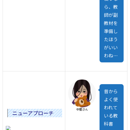
ら、教
師が副
教材を
準備し
たほう
がいい
わね…
昔から
よく使
われて
中堅さん
ニューアプローチ
いる教
科書