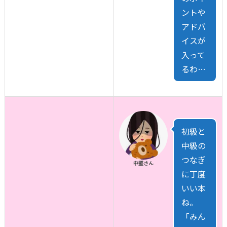
ントや
アドバ
イスが
入って
るわ…
初級と
中級の
つなぎ
中堅さん
に丁度
いい本
ね。
「みん