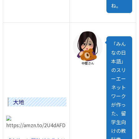
ね。
「みん
なの日
本語」
中堅さん
のスリ
ーエー
ネット
ワーク
大地
が作っ
た、留
学生向
けの教