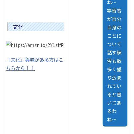
ね…
学習者
が自分
文化
自身の
ことに
ついて
話す練
「文化」興味がある方はこ
習も数
ちらから！！
多く盛
り込ま
れてい
ると書
いてあ
るわ
ね…