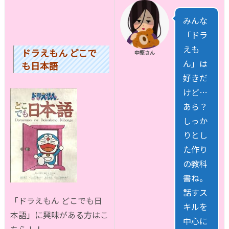
みんな
「ドラ
えも
ドラえもん どこで
中堅さん
ん」は
も日本語
好きだ
けど…
あら？
しっか
りとし
た作り
の教科
書ね。
話すス
「ドラえもん どこでも日
キルを
本語」に興味がある方はこ
中心に
ちら！！