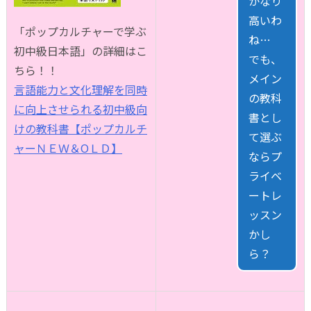
かなり
高いわ
「ポップカルチャーで学ぶ
ね…
初中級日本語」の詳細はこ
でも、
ちら！！
メイン
言語能力と文化理解を同時
の教科
に向上させられる初中級向
書とし
けの教科書【ポップカルチ
て選ぶ
ャーＮＥＷ＆OＬＤ】
ならプ
ライベ
ートレ
ッスン
かし
ら？