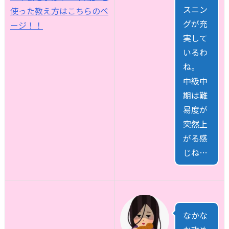
スニン
使った教え方はこちらのペ
グが充
ージ！！
実して
いるわ
ね。
中級中
期は難
易度が
突然上
がる感
じね…
なかな