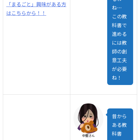
「まるごと」興味がある方
ね…
はこちらから！！
この教
科書で
進める
には教
師の創
意工夫
が必要
ね！
昔から
ある教
科書
中堅さん