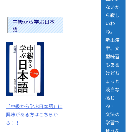
ないか
ら寂し
中級から学ぶ日本
いわ
語
ね。
新出漢
字、文
型練習
もある
けどち
ょっと
淡白な
感じ
ね…
「中級から学ぶ日本語」に
文法の
興味がある方はこちらか
学習で
ら！！
使うな