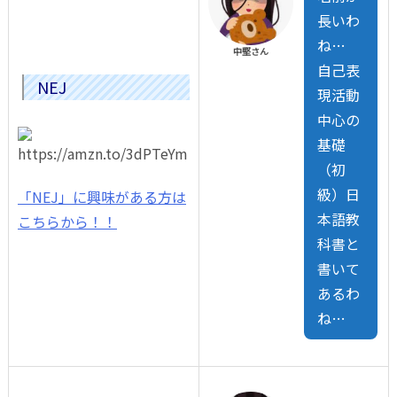
長いわ
ね…
中堅さん
自己表
NEJ
現活動
中心の
基礎
（初
級）日
「NEJ」に興味がある方は
本語教
こちらから！！
科書と
書いて
あるわ
ね…