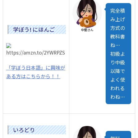
完全積
み上げ
方式の
学ぼう! にほんご
中堅さん
教科書
ね…
初級よ
り中級
「学ぼう日本語」に興味が
以降で
ある方はこちらから！！
よく使
われる
わね…
いろどり