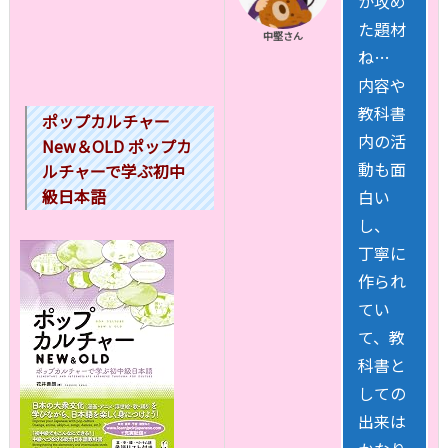
か攻め
た題材
中堅さん
ね…
内容や
教科書
ポップカルチャー
内の活
New＆OLD ポップカ
動も面
ルチャーで学ぶ初中
級日本語
白い
し、
丁寧に
作られ
てい
て、教
科書と
しての
出来は