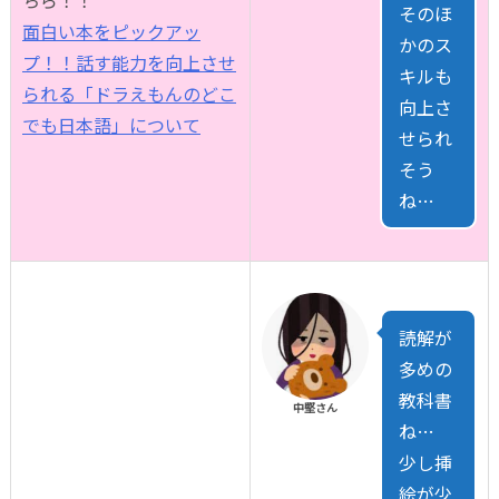
そのほ
面白い本をピックアッ
かのス
プ！！話す能力を向上させ
キルも
られる「ドラえもんのどこ
向上さ
でも日本語」について
せられ
そう
ね…
読解が
多めの
教科書
中堅さん
ね…
少し挿
絵が少