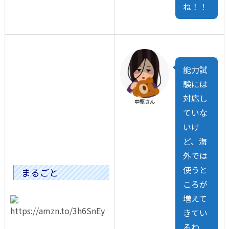
ね！！
能力試
験には
対応し
中堅さん
ていな
いけ
ど、海
外では
使うと
まるごと
ころが
増えて
きてい
るわ