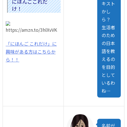
にほんごこれだ
キスト
け！
かし
ら？
生活者
のため
の日本
「にほんご これだけ」に
語を教
興味がある方はこちらか
えるの
ら！！
を目的
として
いるわ
ね…
名前が