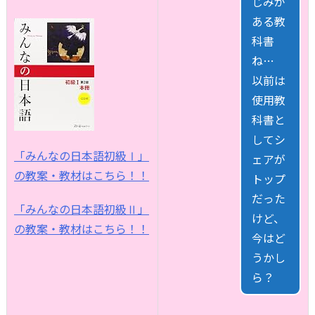
じみが
ある教
科書
ね…
以前は
使用教
科書と
してシ
「みんなの日本語初級Ⅰ」
ェアが
の教案・教材はこちら！！
トップ
だった
「みんなの日本語初級Ⅱ」
けど、
の教案・教材はこちら！！
今はど
うかし
ら？