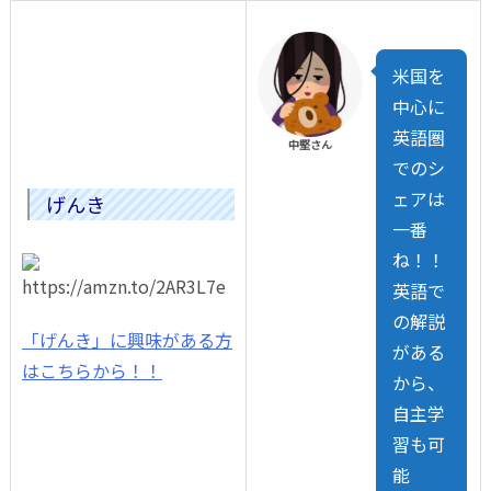
米国を
中心に
英語圏
中堅さん
でのシ
ェアは
げんき
一番
ね！！
英語で
の解説
「げんき」に興味がある方
がある
はこちらから！！
から、
自主学
習も可
能