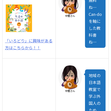
無料
ね…
Can-do
中堅さん
を軸に
した教
科書
「いろどり」に興味がある
ね…
方はこちらから！！
地域の
日本語
教室で
中堅さん
学ぶ外
国人の
ため