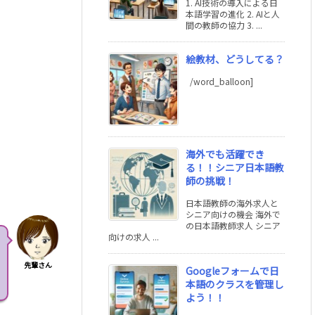
1. AI技術の導入による日
本語学習の進化 2. AIと人
間の教師の協力 3. ...
絵教材、どうしてる？
/word_balloon]
海外でも活躍でき
る！！シニア日本語教
師の挑戦！
日本語教師の海外求人と
シニア向けの機会 海外で
の日本語教師求人 シニア
向けの求人 ...
先輩さん
Googleフォームで日
本語のクラスを管理し
よう！！