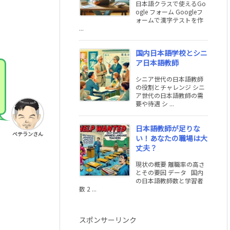
日本語クラスで使えるGo
ogle フォーム Googleフ
ォームで漢字テストを作
...
国内日本語学校とシニ
ア日本語教師
シニア世代の日本語教師
の役割とチャレンジ シニ
ア世代の日本語教師の需
要や待遇 シ ...
日本語教師が足りな
ベテランさん
い！あなたの職場は大
丈夫？
現状の概要 離職率の高さ
とその要因 データ 国内
の日本語教師数と学習者
数 2 ...
スポンサーリンク