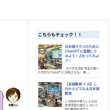
こちらもチェック！！
日本語クラスのために
ChatGPTに登録して
みよう！さわってみよ
う！
AIで作文添削 学生が書い
た作文をChatGPTに添削させる。 教 ...
【言語教育 × AI】こ
れからどうなる日本語
教育
1. AI技術の導入による日
本語学習の進化 2. AIと人
先輩さん
間の教師の協力 3. ...