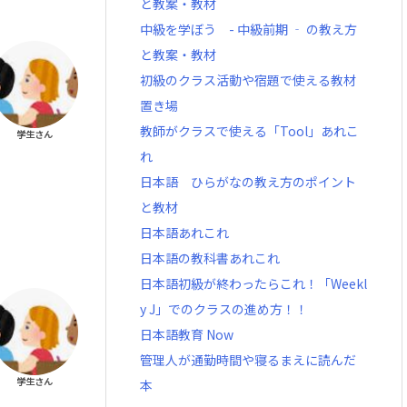
と教案・教材
中級を学ぼう - 中級前期 ‐ の教え方
と教案・教材
初級のクラス活動や宿題で使える教材
置き場
教師がクラスで使える「Tool」あれこ
学生さん
れ
日本語 ひらがなの教え方のポイント
と教材
日本語あれこれ
日本語の教科書あれこれ
日本語初級が終わったらこれ！「Weekl
y J」でのクラスの進め方！！
日本語教育 Now
管理人が通勤時間や寝るまえに読んだ
学生さん
本