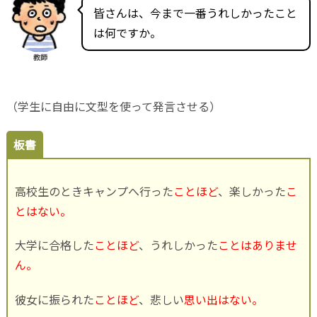
皆さんは、今まで一番うれしかったこと
は何ですか。
教師
（学生に自由に文型を使って発言させる）
板書
高校生のときキャンプへ行った
ことほど
、楽しかった
こ
とはない。
大学に合格した
ことほど
、うれしかった
ことはありませ
ん。
彼女に振られた
ことほど
、悲しい
思い出はない。