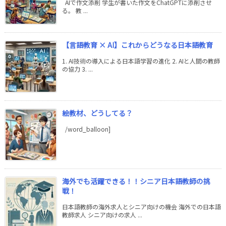
AIで作文添削 学生が書いた作文をChatGPTに添削させ
る。 教 ...
【言語教育 × AI】これからどうなる日本語教育
1. AI技術の導入による日本語学習の進化 2. AIと人間の教師
の協力 3. ...
絵教材、どうしてる？
/word_balloon]
海外でも活躍できる！！シニア日本語教師の挑
戦！
日本語教師の海外求人とシニア向けの機会 海外での日本語
教師求人 シニア向けの求人 ...