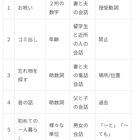
２桁の
妻と夫
１
お祝い
授受動詞
数字
の会話
留学生
と近所
２
ゴミ出し
年齢
禁止
の人の
会話
妻と夫
忘れ物を
３
助数詞
の電話
場所/位置
探す
会話
父と子
４
昔の話
助数詞
過去
の会話
初めての
様々な
男女の
「～と」「～
５
一人暮ら
単位
会話
ても」
し