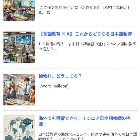
AIで作文添削 学生が書いた作文をChatGPTに添削させ
る。 教 ...
【言語教育 × AI】これからどうなる日本語教育
1. AI技術の導入による日本語学習の進化 2. AIと人間の教師
の協力 3. ...
絵教材、どうしてる？
/word_balloon]
海外でも活躍できる！！シニア日本語教師の挑
戦！
日本語教師の海外求人とシニア向けの機会 海外での日本語
教師求人 シニア向けの求人 ...