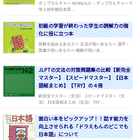
ポップカルチャー NEW&OLD ―ポップカルチャーで
学ぶ初中級日本語 ...
初級の学習が終わった学生の読解力の強
化に役に立つ本
読解を始めるあなたへ 文法が弱いあなたへ 漢字・
語彙が弱いあなたへ 聴解が弱いあ ...
JLPTの文法の対策問題集の比較【新完全
マスター】【スピードマスター】【日本
語総まとめ】【TRY】の４冊
新完全マスター（文法） スピードマスター（文
法） 日本語総まとめ（文法） TRY ...
面白い本をピックアップ！！話す能力を
向上させられる「ドラえもんのどこでも
日本語」について