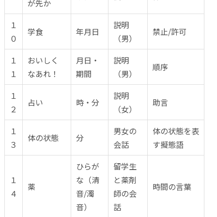
が先か
１
説明
学食
年月日
禁止/許可
０
（男）
１
おいしく
月日・
説明
順序
１
なあれ！
期間
（男）
１
説明
占い
時・分
助言
２
（女）
１
男女の
体の状態を表
体の状態
分
３
会話
す擬態語
ひらが
留学生
１
な（清
と薬剤
薬
時間の言葉
４
音/濁
師の会
音）
話