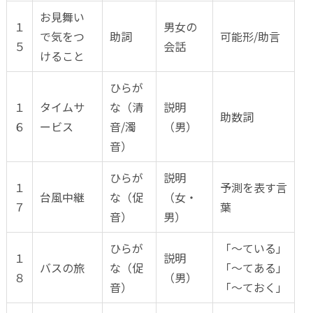
お見舞い
１
男女の
で気をつ
助詞
可能形/助言
５
会話
けること
ひらが
１
タイムサ
な（清
説明
助数詞
６
ービス
音/濁
（男）
音）
ひらが
説明
１
予測を表す言
台風中継
な（促
（女・
７
葉
音）
男）
ひらが
「～ている」
１
説明
バスの旅
な（促
「～てある」
８
（男）
音）
「～ておく」