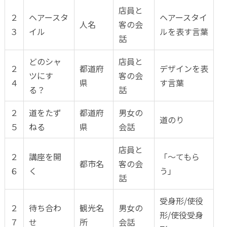
店員と
２
ヘアースタ
ヘアースタイ
人名
客の会
３
イル
ルを表す言葉
話
どのシャ
店員と
２
都道府
デザインを表
ツにす
客の会
４
県
す言葉
る？
話
２
道をたず
都道府
男女の
道のり
５
ねる
県
会話
店員と
２
講座を開
「～てもら
都市名
客の会
６
く
う」
話
受身形/使役
２
待ち合わ
観光名
男女の
形/使役受身
７
せ
所
会話