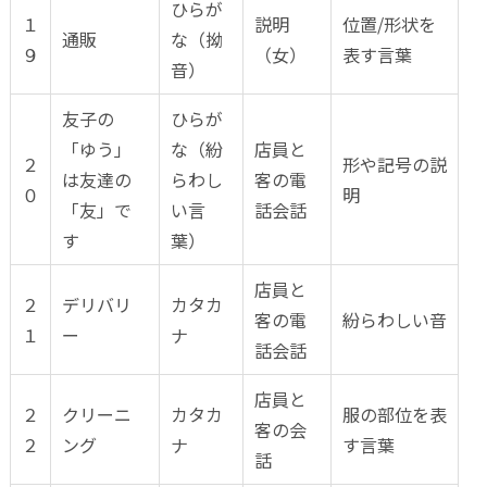
ひらが
１
説明
位置/形状を
通販
な（拗
９
（女）
表す言葉
音）
友子の
ひらが
「ゆう」
な（紛
店員と
２
形や記号の説
は友達の
らわし
客の電
０
明
「友」で
い言
話会話
す
葉）
店員と
２
デリバリ
カタカ
客の電
紛らわしい音
１
ー
ナ
話会話
店員と
２
クリーニ
カタカ
服の部位を表
客の会
２
ング
ナ
す言葉
話