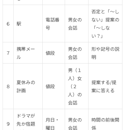
否定と「～し
電話番
男女の
ない」提案の
６
駅
号
会話
「～しな
い？」
携帯メー
男女の
形や記号の説
７
値段
ル
会話
明
男（１
人）女
夏休みの
提案する/提
８
値段
（２
計画
案に答える
人）の
会話
ドラマが
月日・
男女の
時間の前後関
９
先か宿題
曜日
会話
係