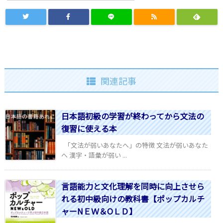
関連記事
日本語初級の学習が終わってから文法の
復習に使える本
「文法が弱いあなたへ」の特徴 文法が弱いあなた
へ 漢字・語彙が弱い ...
言語能力と文化理解を同時に向上させら
れる初中級向けの教科書【ポップカルチ
ャーNＥＷ＆OＬＤ】