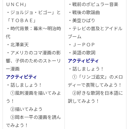
ＵＮＣＨ」
・戦前のポピュラー音楽
・ジョルジョ・ビゴー」と
・戦後の歌謡曲
「ＴＯＢＡＥ」
・美空ひばり
・時代背景：幕末～明治時
・テレビの普及とアイドル
代
ブーム
・北澤楽天
・Ｊ－ＰＯＰ
・アメリカのコマ漫画の影
・英語の歌詞
響、子供のためのストーリ
アクティビティ
ー漫画
・話しましょう！
アクティビティ
①「リンゴ追文」のメロ
・話しましょう！
ディーで表現してみよう！
①風刺漫画を描いてみよ
②好きな歌詞を日本語に
う！
訳してみよう！
②描いてみよう
③岡本一平の漫画を読ん
でみよう！