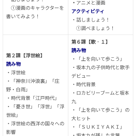
・
アニメと漫画
①漫画のキャラクターを
アクティビティ
書いてみよう！
・話しましょう！
①調べましょう！
第６課【歌‐１】
読み物
第２課【浮世絵】
・「上を向いて歩こう」
読み物
・坂本九の子供時代と歌手
・浮世絵
デビュー
・「神奈川沖浪裏」「庄
・時代背景
野・白雨」
・ロカビリーブームと坂本
・時代背景「江戸時代」
九
・「憂き世」「浮世」「浮
・「上を向いて歩こう」の
世絵」
大ヒット
・浮世絵の西洋の国々への
・「ＳＵＫＩＹＡＫＩ」
影響
・坂本九が残した言葉