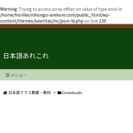
Warning
: Trying to access array offset on value of type bool in
/home/horiike/nihongo-arekore.com/public_html/wp-
content/themes/luxeritas/inc/json-ld.php
on line
120
日本語あれこれ
メニュー
日本語クラス教案・教材
>
Downloads