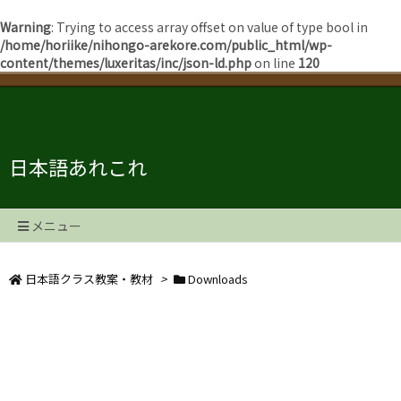
Warning
: Trying to access array offset on value of type bool in
/home/horiike/nihongo-arekore.com/public_html/wp-
content/themes/luxeritas/inc/json-ld.php
on line
120
日本語あれこれ
メニュー
日本語クラス教案・教材
>
Downloads