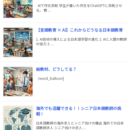
AIで作文添削 学生が書いた作文をChatGPTに添削させ
る。 教 ...
【言語教育 × AI】これからどうなる日本語教育
1. AI技術の導入による日本語学習の進化 2. AIと人間の教師
の協力 3. ...
絵教材、どうしてる？
/word_balloon]
海外でも活躍できる！！シニア日本語教師の挑
戦！
日本語教師の海外求人とシニア向けの機会 海外での日本
語教師求人 シニア向けの求人 ...